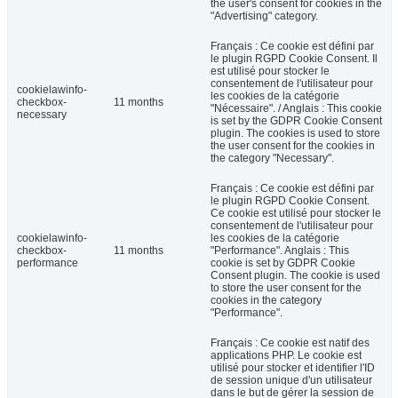
the user's consent for cookies in the
"Advertising" category.
Français : Ce cookie est défini par
le plugin RGPD Cookie Consent. Il
est utilisé pour stocker le
consentement de l'utilisateur pour
cookielawinfo-
les cookies de la catégorie
checkbox-
11 months
"Nécessaire". / Anglais : This cookie
necessary
is set by the GDPR Cookie Consent
plugin. The cookies is used to store
the user consent for the cookies in
the category "Necessary".
Français : Ce cookie est défini par
le plugin RGPD Cookie Consent.
Ce cookie est utilisé pour stocker le
consentement de l'utilisateur pour
cookielawinfo-
les cookies de la catégorie
checkbox-
11 months
"Performance". Anglais : This
performance
cookie is set by GDPR Cookie
Consent plugin. The cookie is used
to store the user consent for the
cookies in the category
"Performance".
Français : Ce cookie est natif des
applications PHP. Le cookie est
utilisé pour stocker et identifier l'ID
de session unique d'un utilisateur
dans le but de gérer la session de