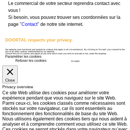
Le commercial de votre secteur reprendra contact avec
vous !
Si besoin, vous pouvez trouver ses coordonnées sur la
page "
Contact
" de notre site internet.
DOORTAL respects your privacy.
Our website uses functional and analytical cookies that apply in all circumstances. By clicking on "Accept", you consent to the
use of all other cookies implemented by our website.
Consult the list of cookies and adjust at any time which ones you wish to activate or not, under the heading :
Paramétrer les cookies
Refuser les cookies
Accepter
Close
Privacy overview
Ce site Web utilise des cookies pour améliorer votre
expérience pendant que vous naviguez sur le site Web.
Parmi ceux-ci, les cookies classés comme nécessaires sont
stockés sur votre navigateur, car ils sont essentiels au
fonctionnement des fonctionnalités de base du site Web.
Nous utilisons également des cookies tiers qui nous aident à
analyser et à comprendre comment vous utilisez ce site Web.
Ces cookies ne seront stockés dans votre navigateur qu'avec