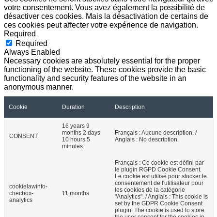
votre consentement. Vous avez également la possibilité de
désactiver ces cookies. Mais la désactivation de certains de
ces cookies peut affecter votre expérience de navigation.
Required
Required
Always Enabled
Necessary cookies are absolutely essential for the proper
functioning of the website. These cookies provide the basic
functionality and security features of the website in an
anonymous manner.
Cookie
Duration
Description
16 years 9
months 2 days
Français : Aucune description. /
CONSENT
10 hours 5
Anglais : No description.
minutes
Français : Ce cookie est défini par
le plugin RGPD Cookie Consent.
Le cookie est utilisé pour stocker le
consentement de l'utilisateur pour
cookielawinfo-
les cookies de la catégorie
checbox-
11 months
"Analytics". / Anglais : This cookie is
analytics
set by the GDPR Cookie Consent
plugin. The cookie is used to store
the user consent for the cookies in