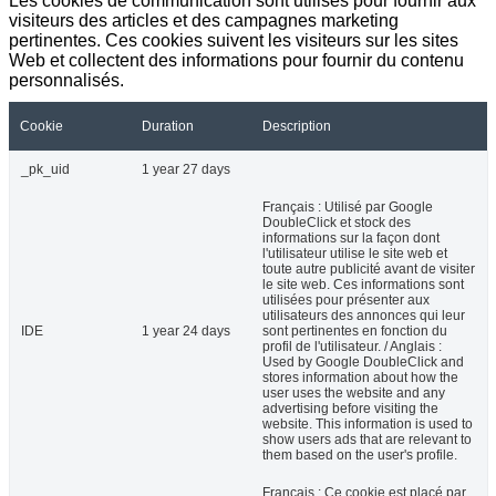
Les cookies de communication sont utilisés pour fournir aux
visiteurs des articles et des campagnes marketing
pertinentes. Ces cookies suivent les visiteurs sur les sites
Web et collectent des informations pour fournir du contenu
personnalisés.
Cookie
Duration
Description
_pk_uid
1 year 27 days
Français : Utilisé par Google
DoubleClick et stock des
informations sur la façon dont
l'utilisateur utilise le site web et
toute autre publicité avant de visiter
le site web. Ces informations sont
utilisées pour présenter aux
utilisateurs des annonces qui leur
IDE
1 year 24 days
sont pertinentes en fonction du
profil de l'utilisateur. / Anglais :
Used by Google DoubleClick and
stores information about how the
user uses the website and any
advertising before visiting the
website. This information is used to
show users ads that are relevant to
them based on the user's profile.
Français : Ce cookie est placé par