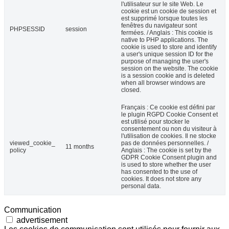
l'utilisateur sur le site Web. Le
cookie est un cookie de session et
est supprimé lorsque toutes les
fenêtres du navigateur sont
PHPSESSID
session
fermées. / Anglais : This cookie is
native to PHP applications. The
cookie is used to store and identify
a user's unique session ID for the
purpose of managing the user's
session on the website. The cookie
is a session cookie and is deleted
when all browser windows are
closed.
Français : Ce cookie est défini par
le plugin RGPD Cookie Consent et
est utilisé pour stocker le
consentement ou non du visiteur à
l'utilisation de cookies. Il ne stocke
viewed_cookie_
pas de données personnelles. /
11 months
policy
Anglais : The cookie is set by the
GDPR Cookie Consent plugin and
is used to store whether the user
has consented to the use of
cookies. It does not store any
personal data.
Communication
advertisement