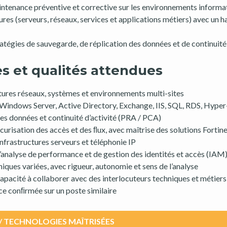
aintenance préventive et corrective sur les environnements informa
tures (serveurs, réseaux, services et applications métiers) avec un h
ratégies de sauvegarde, de réplication des données et de continuité 
 et qualités attendues
ctures réseaux, systèmes et environnements multi-sites
Windows Server, Active Directory, Exchange, IIS, SQL, RDS, Hype
s données et continuité d’activité (PRA / PCA)
urisation des accès et des ﬂux, avec maîtrise des solutions Fortin
infrastructures serveurs et téléphonie IP
d’analyse de performance et de gestion des identités et accès (IAM
ques variées, avec rigueur, autonomie et sens de l’analyse
t capacité à collaborer avec des interlocuteurs techniques et métiers
nce conﬁrmée sur un poste similaire
/ TECHNOLOGIES MAÎTRISÉES