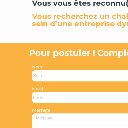
Vous vous êtes reconnu(e
Vous recherchez un chal
sein d’une entreprise d
Pour postuler ! Compl
Nom
Email
Message