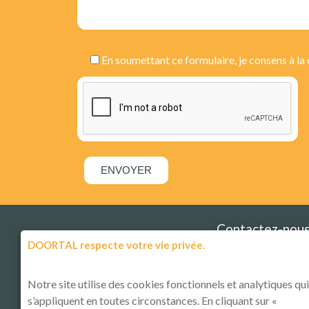
En soumettant ce formulaire, je consens à la
ENVOYER
Contactez-nous
DOORTAL
DOORTAL respecte votre vie privée.
181 Route de Strasb
01700 MIRIBEL – LES 
Notre site utilise des cookies fonctionnels et analytiques qui
France
s’appliquent en toutes circonstances. En cliquant sur «