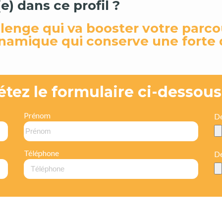
) dans ce profil ?
lenge qui va booster votre parco
ynamique qui conserve une forte
étez le formulaire ci-dessous
Prénom
Dé
Téléphone
Dé