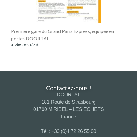
Première gare du Grand Paris Express, équipée en
portes DOORTAL
à Saint-Denis (93)
Contactez-nous !
DOORTAL
181 Route de Strasbourg
01700 MIRIBEL – LES ECHETS
France
Tél : +33 (0)4 72 26 55 00