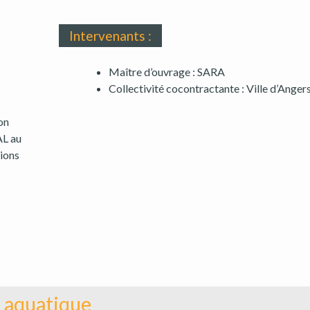
Intervenants :
Maître d’ouvrage : SARA
Collectivité cocontractante : Ville d’Anger
on
AL au
tions
 aquatique