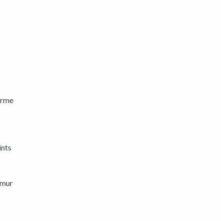
terme
ints
 mur