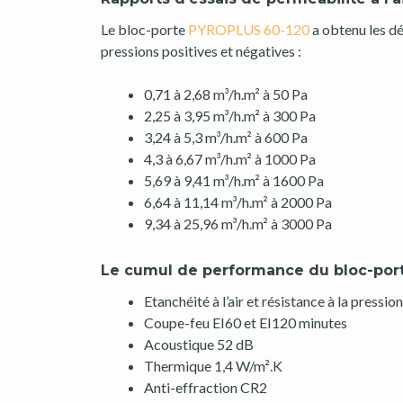
Le bloc-porte
PYROPLUS 60-120
a obtenu les dé
pressions positives et négatives :
0,71 à 2,68 m³/h.m² à 50 Pa
2,25 à 3,95 m³/h.m² à 300 Pa
3,24 à 5,3 m³/h.m² à 600 Pa
4,3 à 6,67 m³/h.m² à 1000 Pa
5,69 à 9,41 m³/h.m² à 1600 Pa
6,64 à 11,14 m³/h.m² à 2000 Pa
9,34 à 25,96 m³/h.m² à 3000 Pa
Le cumul de performance du bloc-por
Etanchéité à l’air et résistance à la pressi
Coupe-feu EI60 et EI120 minutes
Acoustique 52 dB
Thermique 1,4 W/m².K
Anti-effraction CR2