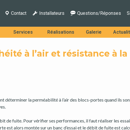
Contact
Installateurs
Questions/Réponses
S
Services
Réalisations
Galerie
Actuali
té à l’air et résistance à la
éterminer la perméabilité à l’air des blocs-portes quand ils son
ves.
it de fuite. Pour vérifier ses performances, il faut réaliser les essa
te est alors montée sur un banc d’essai et le débit de fuite est calc