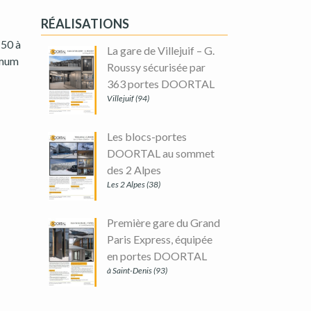
RÉALISATIONS
 50 à
La gare de Villejuif – G.
imum
Roussy sécurisée par
363 portes DOORTAL
Villejuif (94)
Les blocs-portes
DOORTAL au sommet
des 2 Alpes
Les 2 Alpes (38)
Première gare du Grand
Paris Express, équipée
en portes DOORTAL
à Saint-Denis (93)