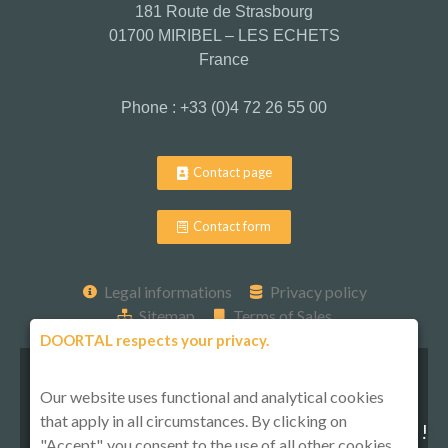
181 Route de Strasbourg
01700 MIRIBEL – LES ECHETS
France
Phone : +33 (0)4 72 26 55 00
Contact page
Contact form
Legal informations
Privacy policy
Sitemap
Terms of Sales
DOORTAL respects your privacy.
Our website uses functional and analytical cookies
that apply in all circumstances. By clicking on
Follow-us on social media !
"Accept", you consent to the use of all other cookies